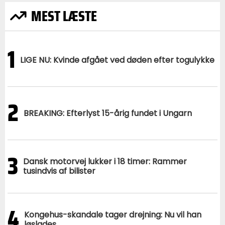
MEST LÆSTE
1
LIGE NU: Kvinde afgået ved døden efter togulykke
2
BREAKING: Efterlyst 15-årig fundet i Ungarn
3
Dansk motorvej lukker i 18 timer: Rammer
tusindvis af bilister
4
Kongehus-skandale tager drejning: Nu vil han
løslades