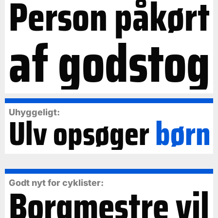
Person påkørt
af godstog
Uhyggeligt:
Ulv opsøger
børn
Borgmestre vil
Godt nyt for cyklister: