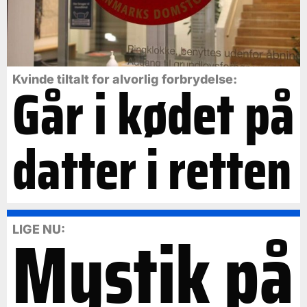
Går i kødet på
Kvinde tiltalt for alvorlig forbrydelse:
datter i retten
Mystik på
LIGE NU: