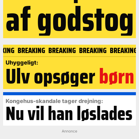
af godstog
KING
BREAKING
BREAKING
BREAKING
BREAKING
Uhyggeligt:
Ulv opsøger
børn
Kongehus-skandale tager drejning:
Nu vil han løslades
Annonce