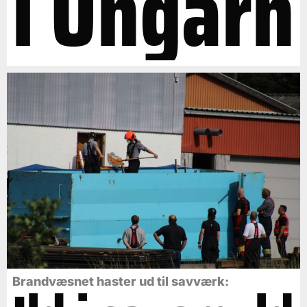
i Ungarn
Brandvæsnet haster ud til savværk: