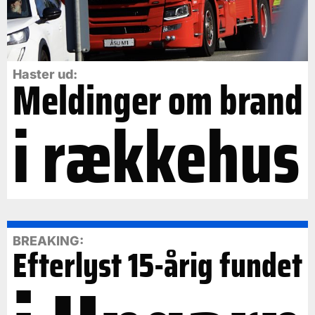
Haster ud:
Meldinger om brand
i rækkehus
BREAKING:
Efterlyst 15-årig fundet