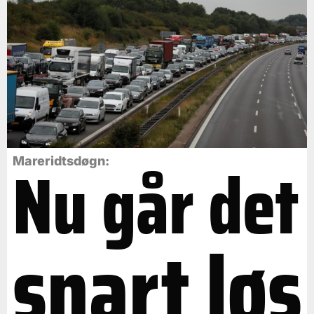
Nu går det
Mareridtsdøgn:
snart løs