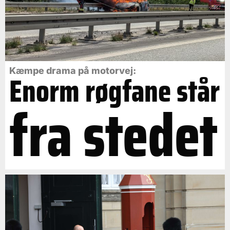
Kæmpe drama på motorvej:
Enorm røgfane står
fra stedet