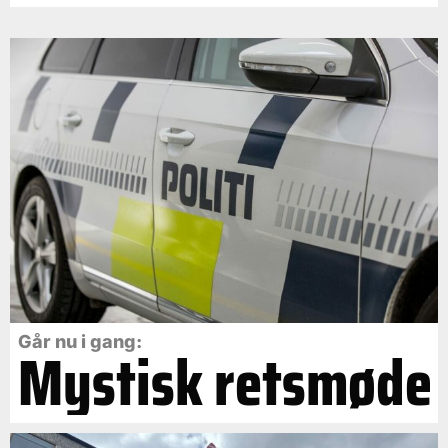
Går nu i gang:
Mystisk retsmøde