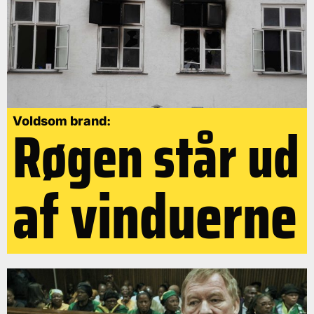
Røgen står ud
Voldsom brand:
af vinduerne