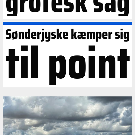
grotesk sag
Sønderjyske kæmper sig
til point