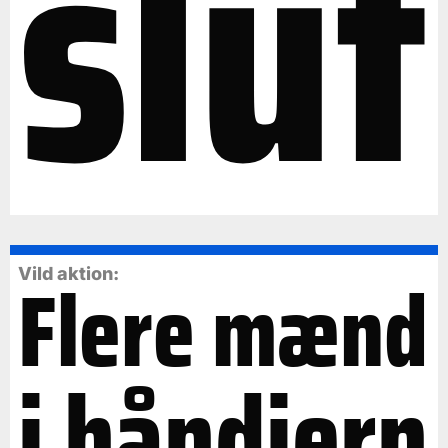
slut
Flere mænd
Vild aktion:
i håndjern