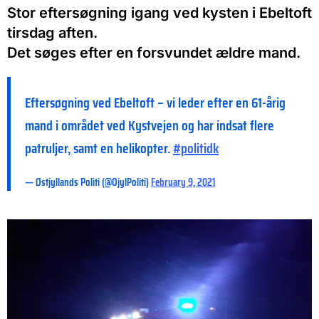
Stor eftersøgning igang ved kysten i Ebeltoft
tirsdag aften.
Det søges efter en forsvundet ældre mand.
Eftersøgning ved Ebeltoft – vi leder efter en 61-årig
mand i området ved Kystvejen og har indsat flere
patruljer, samt en helikopter.
#politidk
— Østjyllands Politi (@OjylPoliti)
February 9, 2021