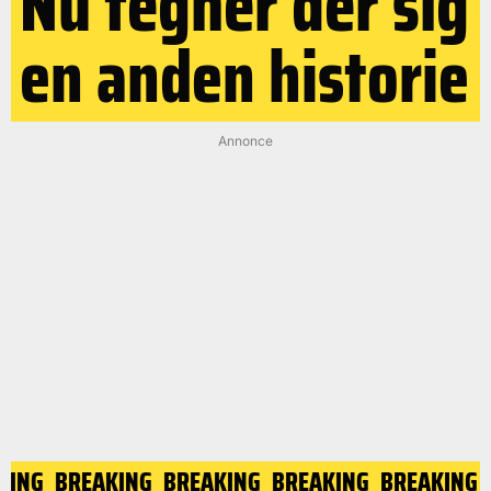
Nu tegner der sig
en anden historie
Annonce
KING
BREAKING
BREAKING
BREAKING
BREAKING