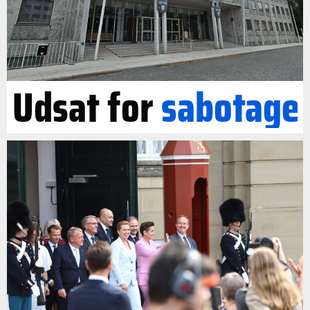
Udsat for
sabotage