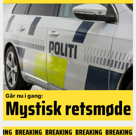
Går nu i gang:
Mystisk retsmøde
KING
BREAKING
BREAKING
BREAKING
BREAKING