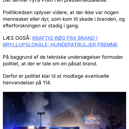
Det skriver Fyns Politi i en pressemeddelelse.
Politikredsen oplyser videre, at der ikke var nogen
mennesker eller dyr, som kom til skade i branden, og
efterforskningen er stadig i gang.
LÆS OGSÅ:
KRAFTIG RØG FRA BRAND I
BRYLLUPSLOKALE: HUNDEPATRULJER FREMME
På baggrund af de tekniske undersøgelser formoder
politiet, at der er tale om en påsat brand.
Derfor er politiet klar til at modtage eventuelle
henvendelser på 114.