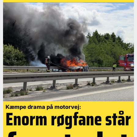
Kæmpe drama på motorvej:
Enorm røgfane står