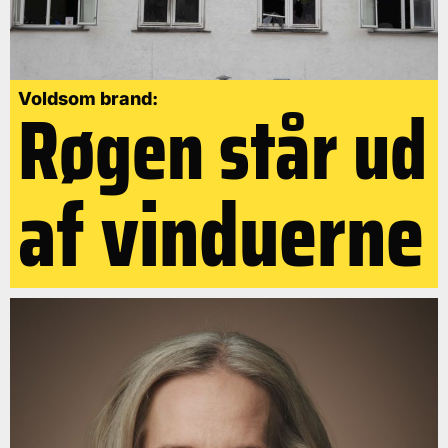
Røgen står ud
Voldsom brand:
af vinduerne