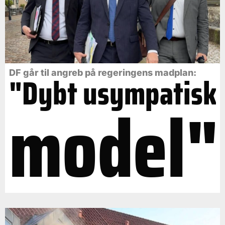
DF går til angreb på regeringens madplan:
"Dybt usympatisk
model"