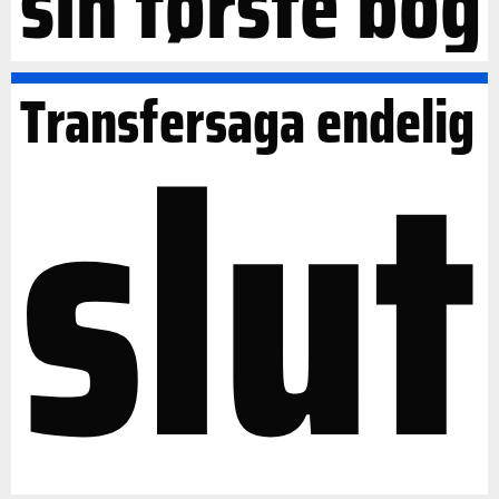
sin første bog
slut
Transfersaga endelig