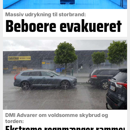
Massiv udrykning til storbrand:
Beboere evakueret
DMI Advarer om voldsomme skybrud og
torden:
Ekstreme regnmænger rammer