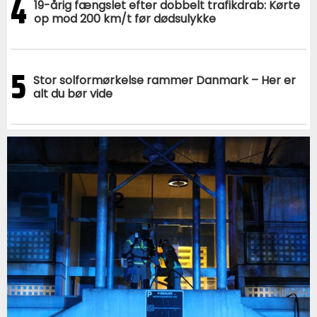
4
19-årig fængslet efter dobbelt trafikdrab: Kørte
op mod 200 km/t før dødsulykke
5
Stor solformørkelse rammer Danmark – Her er
alt du bør vide