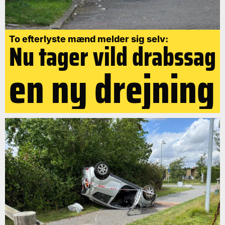
To efterlyste mænd melder sig selv:
Nu tager vild drabssag
en ny drejning