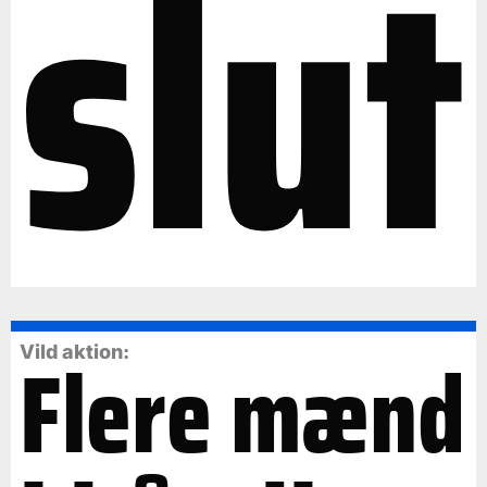
slut
Flere mænd
Vild aktion: