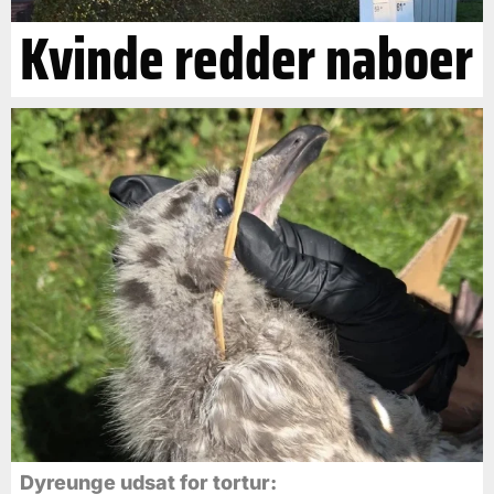
Kvinde redder naboer
Dyreunge udsat for tortur: