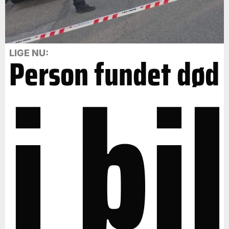
i bil
LIGE NU:
Person fundet død