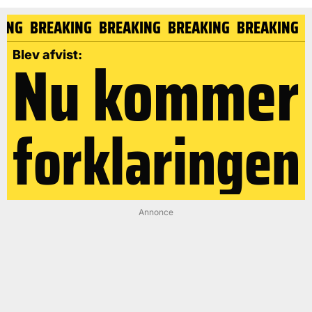
ING
BREAKING
BREAKING
BREAKING
BREAKING
B
Nu kommer
Blev afvist:
forklaringen
Annonce