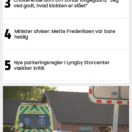
3
Chokerende dom om Jonas Vingegaard: “Jeg
ved godt, hvad klokken er slået”
4
Minister afviser: Mette Frederiksen var bare
heldig
5
Nye parkeringsregler i Lyngby Storcenter
vækker kritik