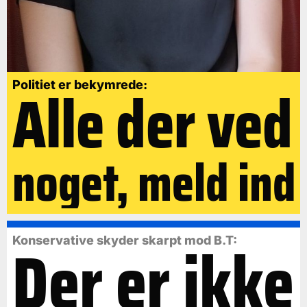
Alle der ved
Politiet er bekymrede:
noget, meld ind
Der er ikke
Konservative skyder skarpt mod B.T: