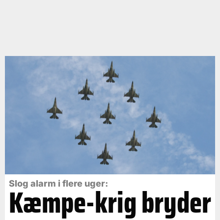
Slog alarm i flere uger:
Kæmpe-krig bryder