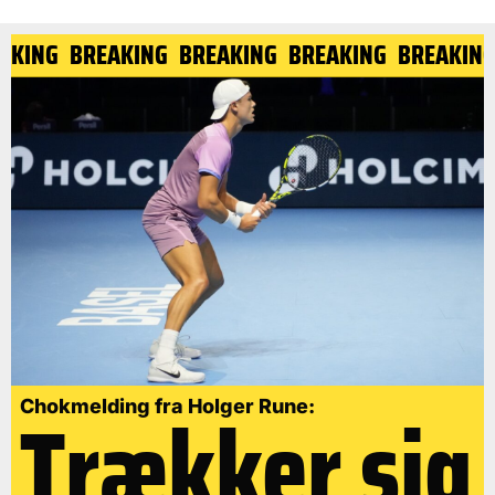
AKING
BREAKING
BREAKING
BREAKING
BREAKING
Trækker sig
Chokmelding fra Holger Rune: