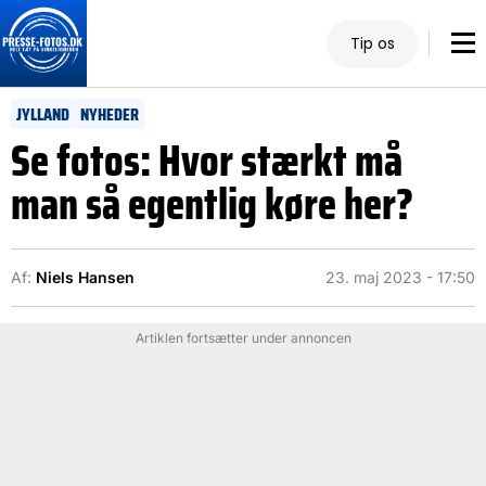
Tip os
JYLLAND
NYHEDER
Se fotos: Hvor stærkt må
man så egentlig køre her?
Af:
Niels Hansen
23. maj 2023 - 17:50
Artiklen fortsætter under annoncen