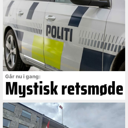
Går nu i gang:
Mystisk retsmøde