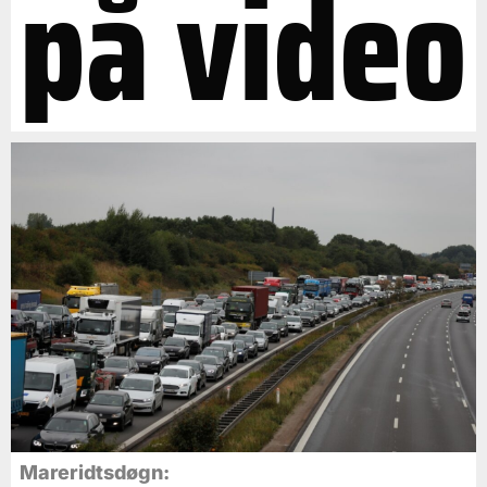
på video
Mareridtsdøgn: