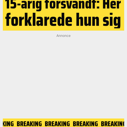
15-årig forsvandt: Her
forklarede hun sig
Annonce
EAKING
BREAKING
BREAKING
BREAKING
BREAKIN