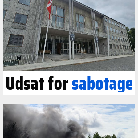
Udsat for
sabotage