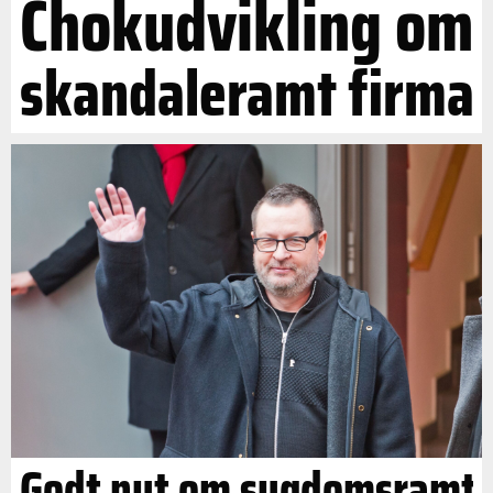
Chokudvikling om
skandaleramt firma
Godt nyt om sygdomsramt