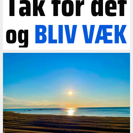
Tak for det
og
BLIV
VÆK