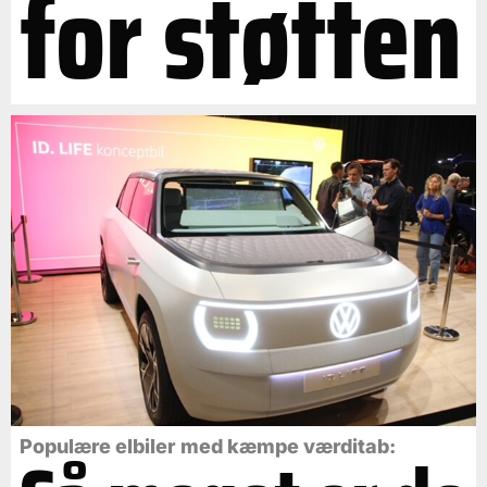
for støtten
Populære elbiler med kæmpe værditab: