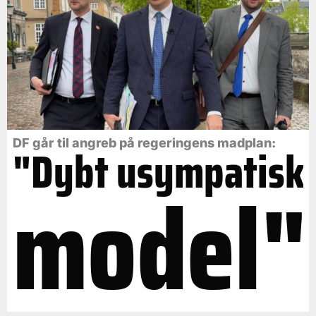
DF går til angreb på regeringens madplan:
"Dybt usympatisk
model"