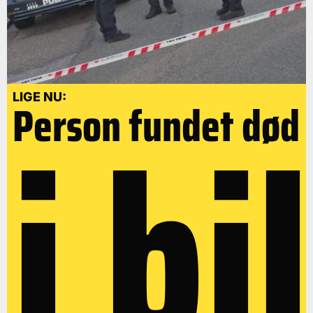
i bil
LIGE NU:
Person fundet død