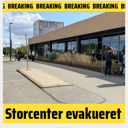
G
BREAKING
BREAKING
BREAKING
BREAKING
BRE
Storcenter evakueret