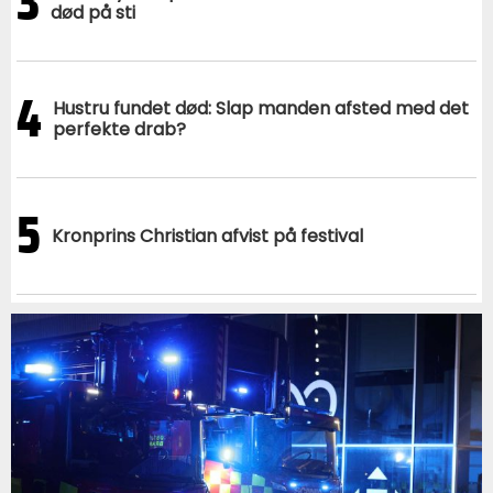
3
død på sti
4
Hustru fundet død: Slap manden afsted med det
perfekte drab?
5
Kronprins Christian afvist på festival