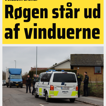
Røgen står ud
af vinduerne