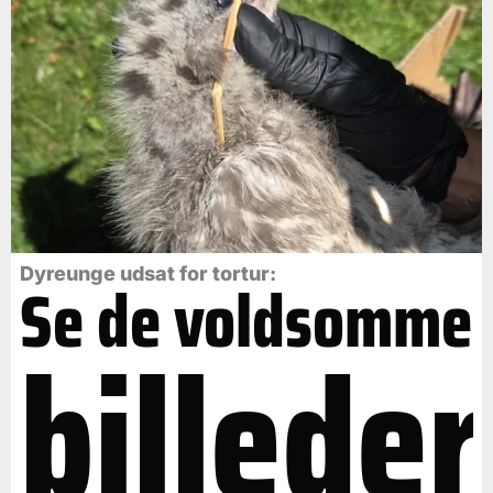
Dyreunge udsat for tortur:
Se de voldsomme
billeder