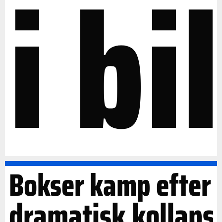
i bil
Bokser kamp efter
dramatisk kollaps