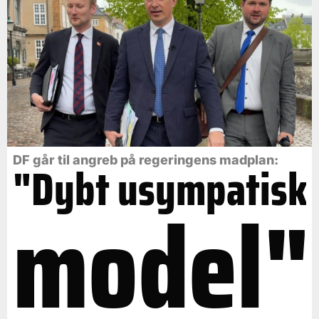
DF går til angreb på regeringens madplan:
"Dybt usympatisk
model"