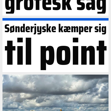
grotesk sag
Sønderjyske kæmper sig
til point