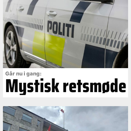
Går nu i gang:
Mystisk retsmøde