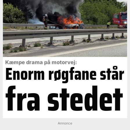
Kæmpe drama på motorvej:
Enorm røgfane står
fra stedet
Annonce