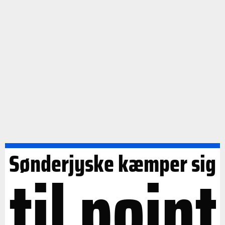
Sønderjyske kæmper sig
til point