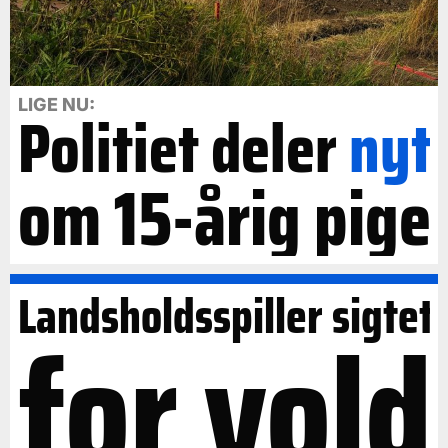
LIGE NU:
Politiet deler
nyt
om 15-årig pige
Landsholdsspiller sigtet
for vold