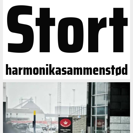
Stort
harmonikasammenstød