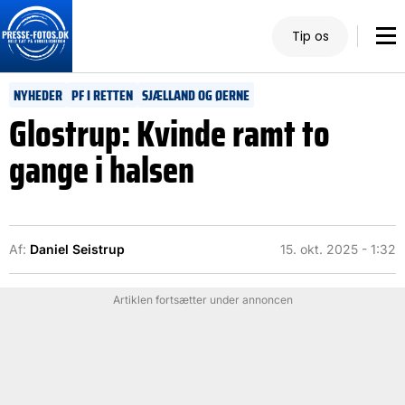
Tip os
NYHEDER
PF I RETTEN
SJÆLLAND OG ØERNE
Glostrup: Kvinde ramt to
gange i halsen
Af:
Daniel Seistrup
15. okt. 2025 - 1:32
Artiklen fortsætter under annoncen