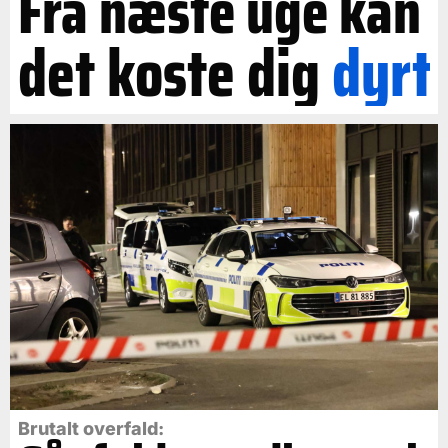
Fra næste uge kan
det koste dig
dyrt
Brutalt overfald: