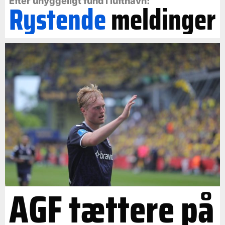
Efter uhyggeligt fund i lufthavn:
Rystende
meldinger
AGF tættere på