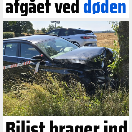
afgået ved
døden
Bilist brager ind