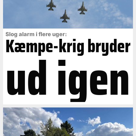
Slog alarm i flere uger:
Kæmpe-krig bryder
ud igen