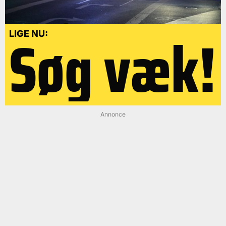
Søg væk!
LIGE NU:
Annonce