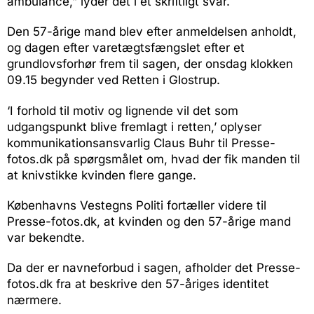
ambulance,” lyder det i et skriftligt svar.
Den 57-årige mand blev efter anmeldelsen anholdt,
og dagen efter varetægtsfængslet efter et
grundlovsforhør frem til sagen, der onsdag klokken
09.15 begynder ved Retten i Glostrup.
‘I forhold til motiv og lignende vil det som
udgangspunkt blive fremlagt i retten,’ oplyser
kommunikationsansvarlig Claus Buhr til Presse-
fotos.dk på spørgsmålet om, hvad der fik manden til
at knivstikke kvinden flere gange.
Københavns Vestegns Politi fortæller videre til
Presse-fotos.dk, at kvinden og den 57-årige mand
var bekendte.
Da der er navneforbud i sagen, afholder det Presse-
fotos.dk fra at beskrive den 57-åriges identitet
nærmere.