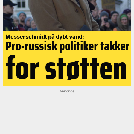
Messerschmidt på dybt vand:
Pro-russisk politiker takker
for støtten
Annonce