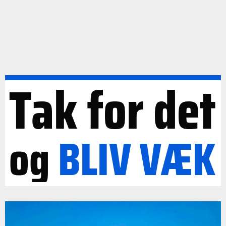
Tak for det
og
BLIV
VÆK