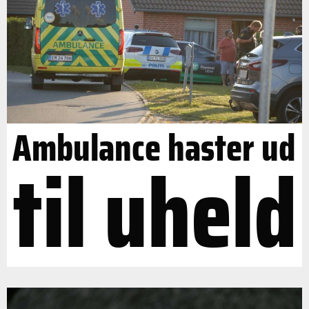
Ambulance haster ud
til uheld