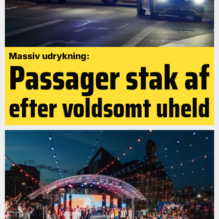
Massiv udrykning:
Passager stak af
efter voldsomt uheld