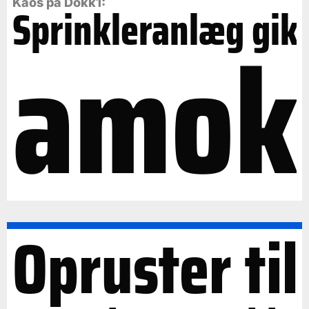
Kaos på Dokk1:
Sprinkleranlæg gik
amok
Opruster til