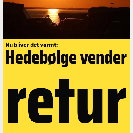
Nu bliver det varmt:
Hedebølge vender
retur