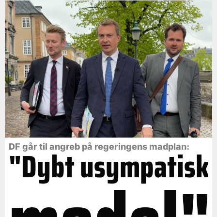
DF går til angreb på regeringens madplan:
"Dybt usympatisk