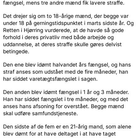
fængsel, mens tre andre mænd fik lavere straffe.
Det drejer sig om to 18-årige mænd, der begge var
under 18 på gerningstidspunktet i marts sidste år. Og
Retten i Hjørring vurderede, at de havde så gode
forhold i deres privatliv med både arbejde og
uddannelse, at deres straffe skulle gøres delvist
betingede.
Den ene blev idømt halvandet års fængsel, og hans
straf anses som udstået med de fire måneder, han
har siddet varetægtsfængslet i sagen.
Den anden blev idømt fængsel i 1 år og 3 måneder.
Han har siddet fængslet i tre måneder, og med det
anses hans afsoning for overstået. Begge mænd
skal udføre samfundstjeneste.
Den sidste af de fem er en 21-årig mand, som alene
blev dømt for at have deltaget i at have taget