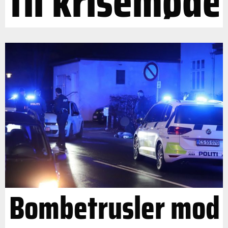
til krisemøde
Bombetrusler mod