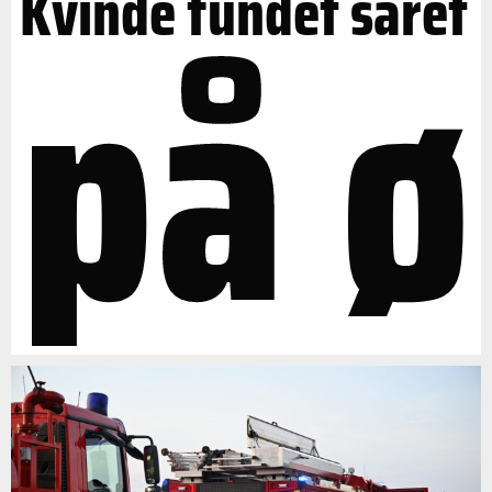
på ø
Kvinde fundet såret