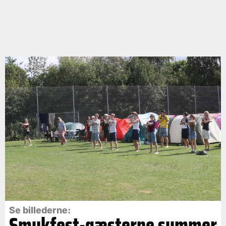
Se billederne:
Smukfest-gæsterne summer