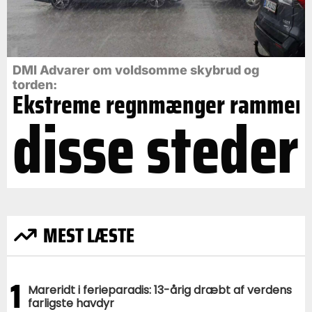
DMI Advarer om voldsomme skybrud og
torden:
Ekstreme regnmænger rammer
disse steder
MEST LÆSTE
1
Mareridt i ferieparadis: 13-årig dræbt af verdens
farligste havdyr