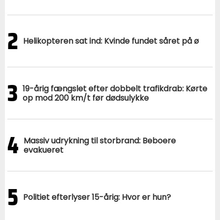
2
Helikopteren sat ind: Kvinde fundet såret på ø
3
19-årig fængslet efter dobbelt trafikdrab: Kørte
op mod 200 km/t før dødsulykke
4
Massiv udrykning til storbrand: Beboere
evakueret
5
Politiet efterlyser 15-årig: Hvor er hun?