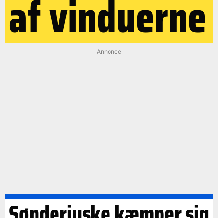
af vinduerne
Annonce
Sønderjyske kæmper sig