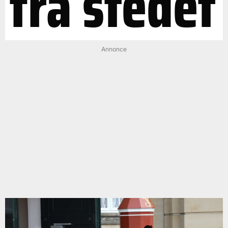
fra stedet
Annonce