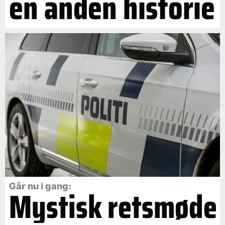
en anden historie
Går nu i gang:
Mystisk retsmøde