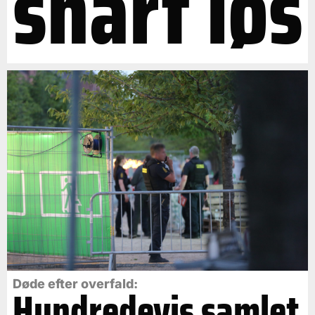
snart løs
Døde efter overfald:
Hundredevis samlet