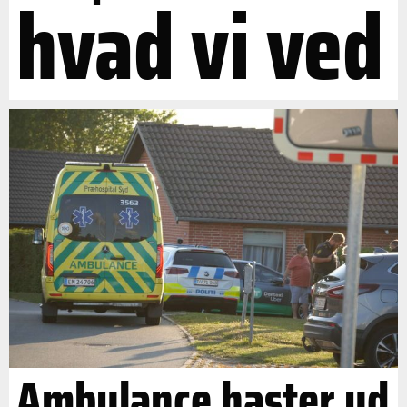
hvad vi ved
Ambulance haster ud