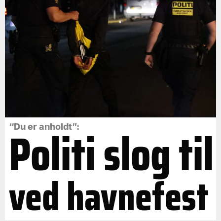
Politi slog til
“Du er anholdt”:
ved havnefest