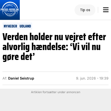
Tip os
NYHEDER
UDLAND
Verden holder nu vejret efter
alvorlig hændelse: ‘Vi vil nu
gøre det’
Af:
Daniel Seistrup
9. jun. 2026 - 19:39
Artiklen fortsætter under annoncen