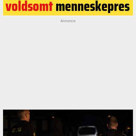
voldsomt
menneskepres
Annonce