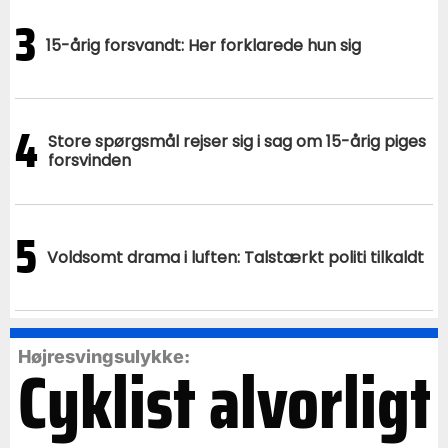
3
15-årig forsvandt: Her forklarede hun sig
4
Store spørgsmål rejser sig i sag om 15-årig piges
forsvinden
5
Voldsomt drama i luften: Talstærkt politi tilkaldt
Cyklist alvorligt
Højresvingsulykke: