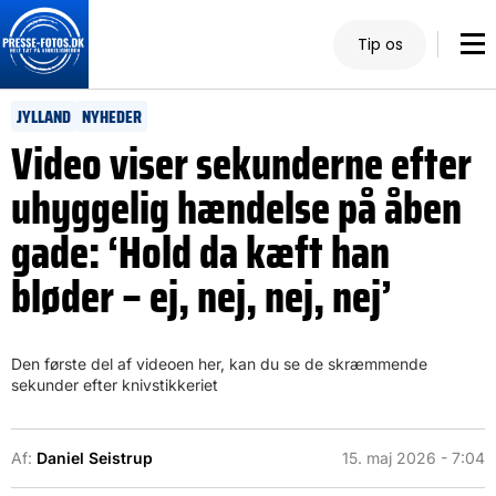
Tip os
JYLLAND
NYHEDER
Video viser sekunderne efter
uhyggelig hændelse på åben
gade: ‘Hold da kæft han
bløder – ej, nej, nej, nej’
Den første del af videoen her, kan du se de skræmmende
sekunder efter knivstikkeriet
Af:
Daniel Seistrup
15. maj 2026 - 7:04