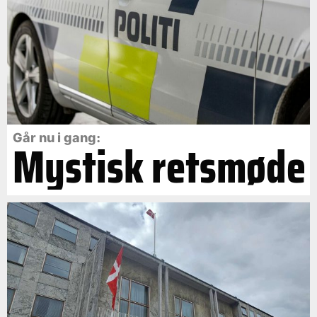
Går nu i gang:
Mystisk retsmøde