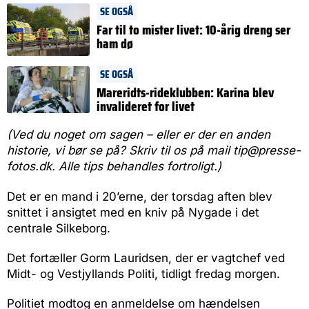
SE OGSÅ
Far til to mister livet: 10-årig dreng ser
ham dø
SE OGSÅ
Mareridts-rideklubben: Karina blev
invalideret for livet
(Ved du noget om sagen – eller er der en anden
historie, vi bør se på? Skriv til os på mail tip@presse-
fotos.dk. Alle tips behandles fortroligt.)
Det er en mand i 20’erne, der torsdag aften blev
snittet i ansigtet med en kniv på Nygade i det
centrale Silkeborg.
Det fortæller Gorm Lauridsen, der er vagtchef ved
Midt- og Vestjyllands Politi, tidligt fredag morgen.
Politiet modtog en anmeldelse om hændelsen