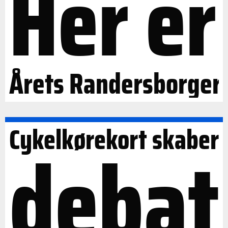
Her er
Årets Randersborger
Cykelkørekort skaber
debat