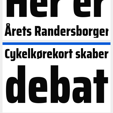
Her er
Årets Randersborger
Cykelkørekort skaber
debat