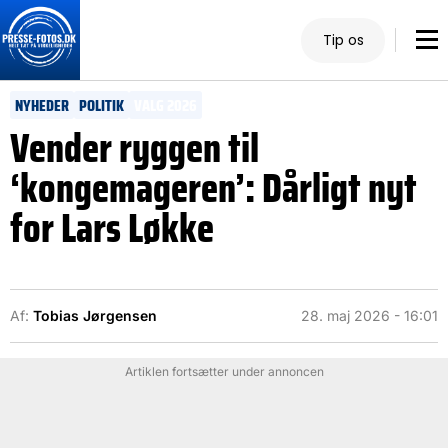
Tip os
NYHEDER
POLITIK
VALG 2026
Vender ryggen til
‘kongemageren’: Dårligt nyt
for Lars Løkke
Af:
Tobias Jørgensen
28. maj 2026 - 16:01
Artiklen fortsætter under annoncen