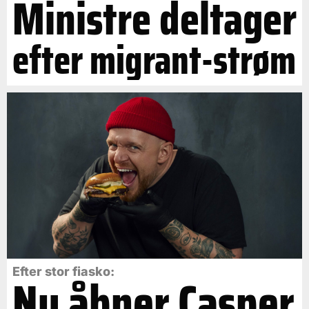
Ministre deltager
efter migrant-strøm
Efter stor fiasko:
Nu åbner Casper