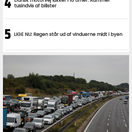
4
Dansk motorvej lukker i 18 timer: Rammer
tusindvis af bilister
5
LIGE NU: Røgen står ud af vinduerne midt i byen