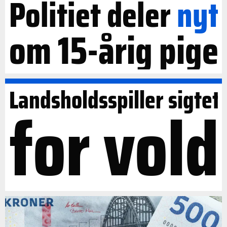
Politiet deler
nyt
om 15-årig pige
Landsholdsspiller sigtet
for vold