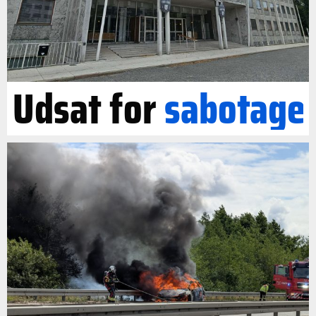
Udsat for
sabotage