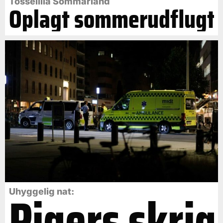
Tosselilla Sommarland
Oplagt sommerudflugt
Pigers skrig
Uhyggelig nat: