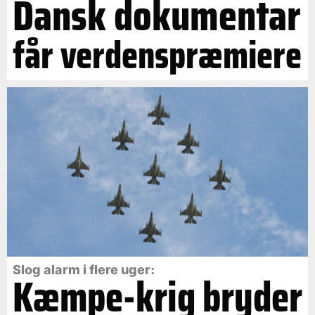
Dansk dokumentar
får verdenspræmiere
Slog alarm i flere uger:
Kæmpe-krig bryder