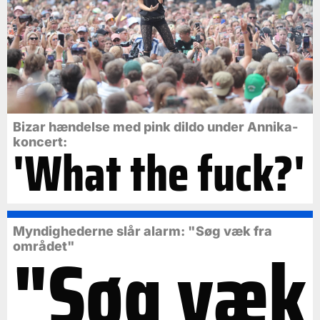
Bizar hændelse med pink dildo under Annika-
koncert:
'What the fuck?'
Myndighederne slår alarm: "Søg væk fra
"Søg væk
området"