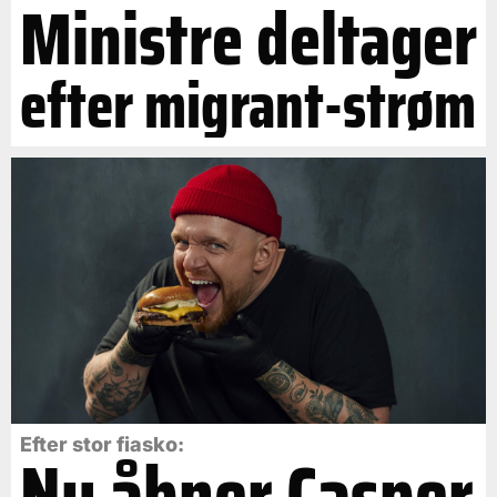
Ministre deltager
efter migrant-strøm
Efter stor fiasko:
Nu åbner Casper