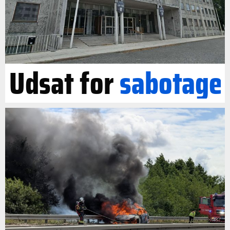
Udsat for
sabotage