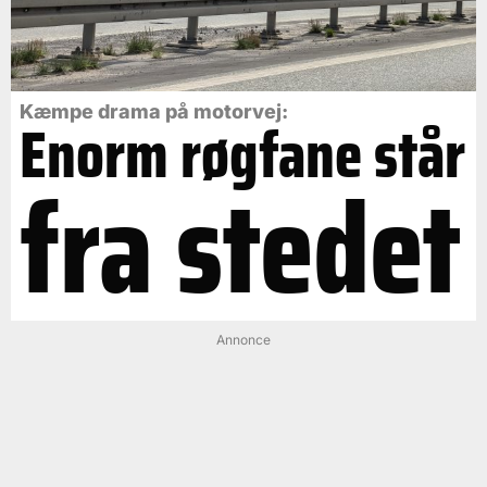
Kæmpe drama på motorvej:
Enorm røgfane står
fra stedet
Annonce