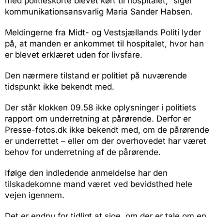
med politieskorte blevet kørt til hospitalet,” siger
kommunikationsansvarlig Maria Sander Habsen.
Meldingerne fra Midt- og Vestsjællands Politi lyder
på, at manden er ankommet til hospitalet, hvor han
er blevet erklæret uden for livsfare.
Den nærmere tilstand er politiet på nuværende
tidspunkt ikke bekendt med.
Der står klokken 09.58 ikke oplysninger i politiets
rapport om underretning at pårørende. Derfor er
Presse-fotos.dk ikke bekendt med, om de pårørende
er underrettet – eller om der overhovedet har været
behov for underretning af de pårørende.
Ifølge den indledende anmeldelse har den
tilskadekomne mand været ved bevidsthed hele
vejen igennem.
Det er endnu for tidligt at sige, om der er tale om en