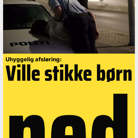
Uhyggelig afsløring:
Ville stikke børn
ned