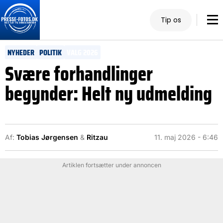
Tip os
NYHEDER
POLITIK
VALG 2026
Svære forhandlinger
begynder: Helt ny udmelding
Af:
Tobias Jørgensen
&
Ritzau
11. maj 2026 - 6:46
Artiklen fortsætter under annoncen