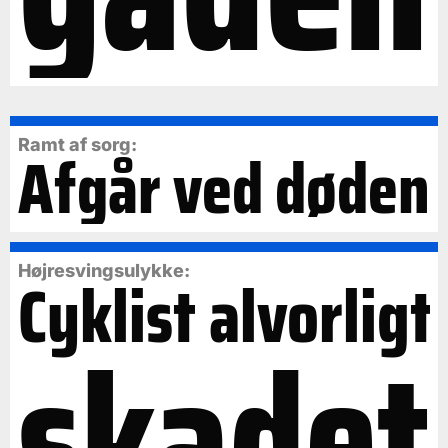
Ramt af sorg:
Afgår ved døden
Cyklist alvorligt
Højresvingsulykke:
skadet