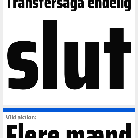
slut
Transfersaga endelig
Flere mænd
Vild aktion: