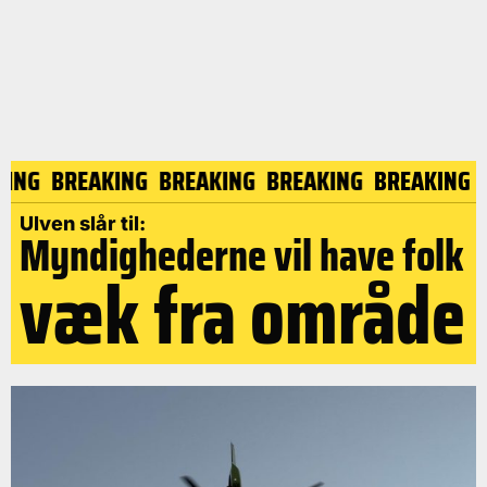
EAKING
BREAKING
BREAKING
BREAKING
BREAKIN
Ulven slår til:
Myndighederne vil have folk
væk fra område