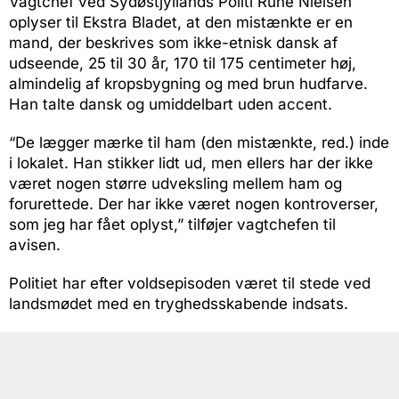
Vagtchef ved Sydøstjyllands Politi Rune Nielsen
oplyser til Ekstra Bladet, at den mistænkte er en
mand, der beskrives som ikke-etnisk dansk af
udseende, 25 til 30 år, 170 til 175 centimeter høj,
almindelig af kropsbygning og med brun hudfarve.
Han talte dansk og umiddelbart uden accent.
“De lægger mærke til ham (den mistænkte, red.) inde
i lokalet. Han stikker lidt ud, men ellers har der ikke
været nogen større udveksling mellem ham og
forurettede. Der har ikke været nogen kontroverser,
som jeg har fået oplyst,” tilføjer vagtchefen til
avisen.
Politiet har efter voldsepisoden været til stede ved
landsmødet med en tryghedsskabende indsats.