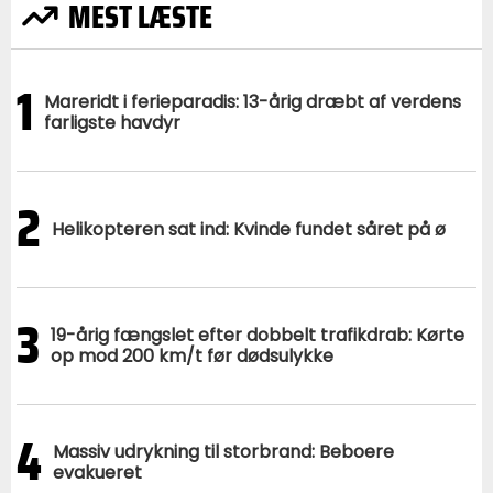
MEST LÆSTE
1
Mareridt i ferieparadis: 13-årig dræbt af verdens
farligste havdyr
2
Helikopteren sat ind: Kvinde fundet såret på ø
3
19-årig fængslet efter dobbelt trafikdrab: Kørte
op mod 200 km/t før dødsulykke
4
Massiv udrykning til storbrand: Beboere
evakueret