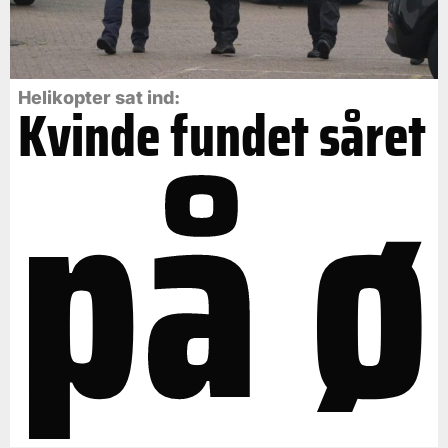
på ø
Helikopter sat ind:
Kvinde fundet såret