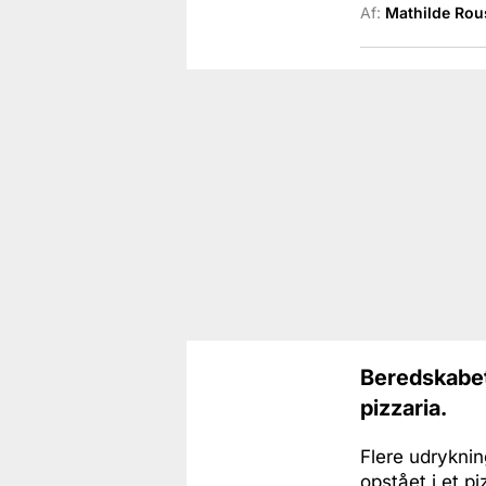
Af:
Mathilde Rou
Beredskabet 
pizzaria.
Flere udryknin
opstået i et pi