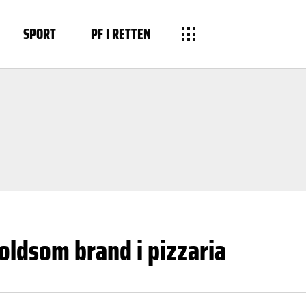
SPORT
PF I RETTEN
oldsom brand i pizzaria