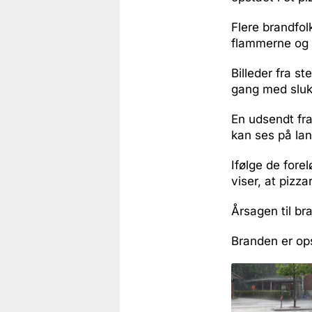
Flere brandfol
flammerne og f
Billeder fra s
gang med sluk
En udsendt fra
kan ses på lan
Ifølge de fore
viser, at pizz
Årsagen til br
Branden er op