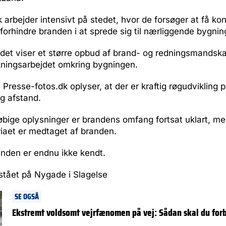
k arbejder intensivt på stedet, hvor de forsøger at få kon
orhindre branden i at sprede sig til nærliggende bygnin
tedet viser et større opbud af brand- og redningsmandskab
ningsarbejdet omkring bygningen.
 Presse-fotos.dk oplyser, at der er kraftig røgudvikling 
g afstand.
løbige oplysninger er brandens omfang fortsat uklart, me
ariaet er medtaget af branden.
anden er endnu ikke kendt.
stået på Nygade i Slagelse
SE OGSÅ
Ekstremt voldsomt vejrfænomen på vej: Sådan skal du for