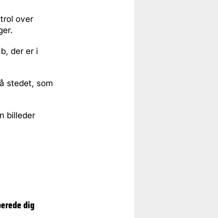
trol over
ger.
, der er i
på stedet, som
n billeder
berede dig