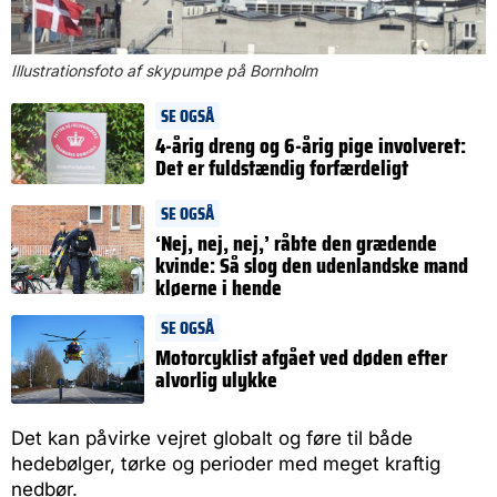
Illustrationsfoto af skypumpe på Bornholm
SE OGSÅ
4-årig dreng og 6-årig pige involveret:
Det er fuldstændig forfærdeligt
SE OGSÅ
‘Nej, nej, nej,’ råbte den grædende
kvinde: Så slog den udenlandske mand
kløerne i hende
SE OGSÅ
Motorcyklist afgået ved døden efter
alvorlig ulykke
Det kan påvirke vejret globalt og føre til både
hedebølger, tørke og perioder med meget kraftig
nedbør.