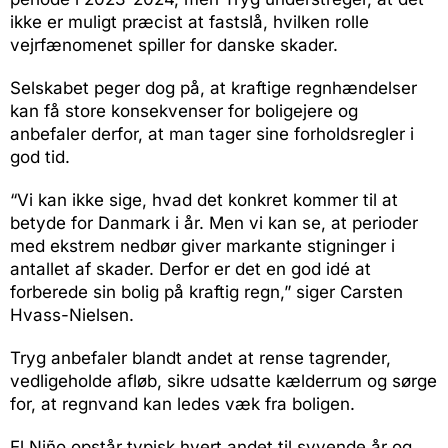
ikke er muligt præcist at fastslå, hvilken rolle
vejrfænomenet spiller for danske skader.
Selskabet peger dog på, at kraftige regnhændelser
kan få store konsekvenser for boligejere og
anbefaler derfor, at man tager sine forholdsregler i
god tid.
“Vi kan ikke sige, hvad det konkret kommer til at
betyde for Danmark i år. Men vi kan se, at perioder
med ekstrem nedbør giver markante stigninger i
antallet af skader. Derfor er det en god idé at
forberede sin bolig på kraftig regn,” siger Carsten
Hvass-Nielsen.
Tryg anbefaler blandt andet at rense tagrender,
vedligeholde afløb, sikre udsatte kælderrum og sørge
for, at regnvand kan ledes væk fra boligen.
El Niño opstår typisk hvert andet til syvende år og