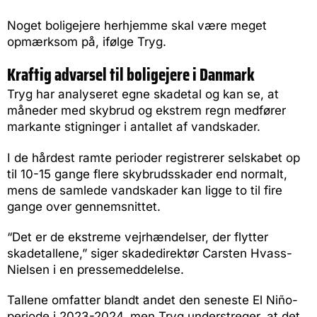
Noget boligejere herhjemme skal være meget
opmærksom på, ifølge Tryg.
Kraftig advarsel til boligejere i Danmark
Tryg har analyseret egne skadetal og kan se, at
måneder med skybrud og ekstrem regn medfører
markante stigninger i antallet af vandskader.
I de hårdest ramte perioder registrerer selskabet op
til 10-15 gange flere skybrudsskader end normalt,
mens de samlede vandskader kan ligge to til fire
gange over gennemsnittet.
“Det er de ekstreme vejrhændelser, der flytter
skadetallene,” siger skadedirektør Carsten Hvass-
Nielsen i en pressemeddelelse.
Tallene omfatter blandt andet den seneste El Niño-
periode i 2023-2024, men Tryg understreger, at det