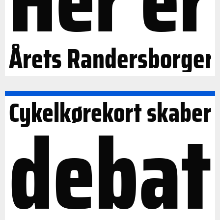
Årets Randersborger
Cykelkørekort skaber
debat