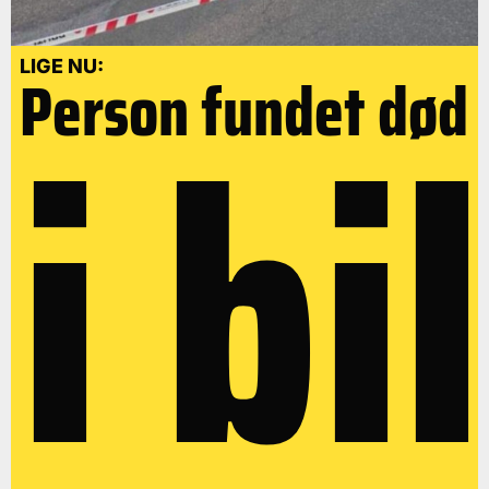
i bil
LIGE NU:
Person fundet død