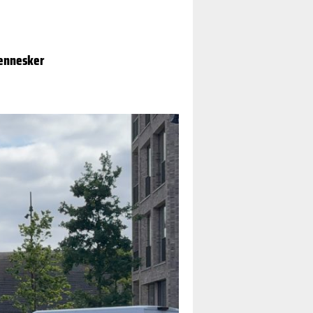
.
mennesker