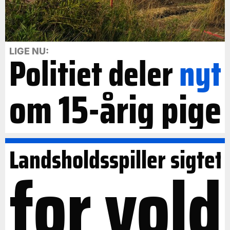
LIGE NU:
Politiet deler
nyt
om 15-årig pige
Landsholdsspiller sigtet
for vold