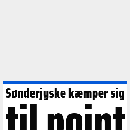
Sønderjyske kæmper sig
til point