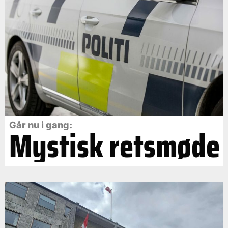
Går nu i gang:
Mystisk retsmøde