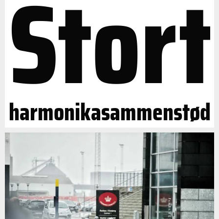
Stort
harmonikasammenstød