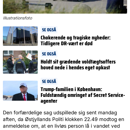
Illustrationsfoto
SE OGSÅ
Chokerende og tragiske nyheder:
Tidligere DR-vært er død
SE OGSÅ
Holdt sit grædende voldtægtsoffers
hoved nede i hendes eget opkast
SE OGSÅ
Trump-familien i København:
Fuldstændig omringet af Secret Service-
agenter
Den forfærdelige sag udspillede sig sent mandag
aften, da Østjyllands Politi klokken 22.49 modtog en
anmeldelse om, at en livløs person lå i vandet ved