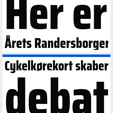
Her er
Årets Randersborger
Cykelkørekort skaber
debat