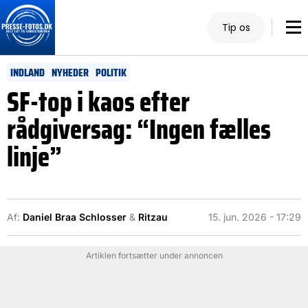
Tip os
INDLAND
NYHEDER
POLITIK
SF-top i kaos efter
rådgiversag: “Ingen fælles
linje”
Af:
Daniel Braa Schlosser
&
Ritzau
15. jun. 2026 - 17:29
Artiklen fortsætter under annoncen