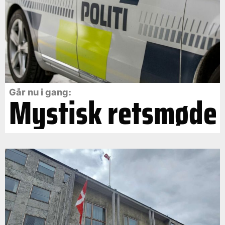
Går nu i gang:
Mystisk retsmøde