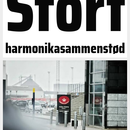
Stort
harmonikasammenstød