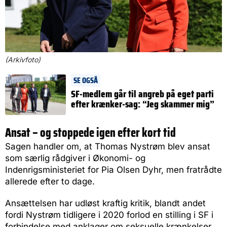
(Arkivfoto)
SE OGSÅ
SF-medlem går til angreb på eget parti
efter krænker-sag: “Jeg skammer mig”
Ansat – og stoppede igen efter kort tid
Sagen handler om, at Thomas Nystrøm blev ansat
som særlig rådgiver i Økonomi- og
Indenrigsministeriet for Pia Olsen Dyhr, men fratrådte
allerede efter to dage.
Ansættelsen har udløst kraftig kritik, blandt andet
fordi Nystrøm tidligere i 2020 forlod en stilling i SF i
forbindelse med anklager om seksuelle krænkelser