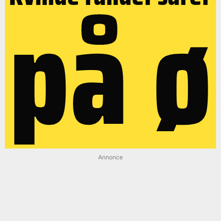
på ø
Annonce