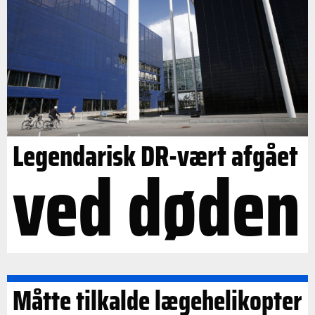
Legendarisk DR-vært afgået
ved døden
Måtte tilkalde lægehelikopter