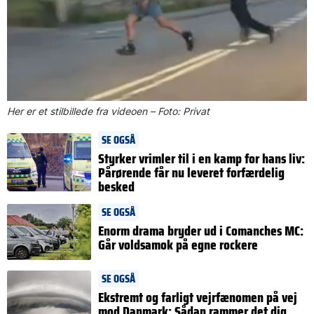
Her er et stilbillede fra videoen – Foto: Privat
SE OGSÅ
Styrker vrimler til i en kamp for hans liv:
Pårørende får nu leveret forfærdelig
besked
SE OGSÅ
Enorm drama bryder ud i Comanches MC:
Går voldsamok på egne rockere
SE OGSÅ
Ekstremt og farligt vejrfænomen på vej
mod Danmark: Sådan rammer det dig