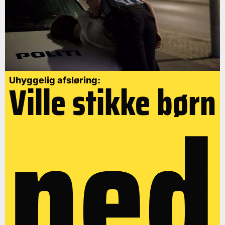
Uhyggelig afsløring:
Ville stikke børn
ned