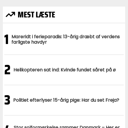
MEST LÆSTE
1
Mareridt i ferieparadis: 13-årig dræbt af verdens
farligste havdyr
2
Helikopteren sat ind: Kvinde fundet såret på ø
3
Politiet efterlyser 15-årig pige: Har du set Freja?
Stor solformørkelse rammer Danmark – Her er