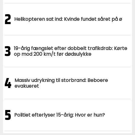
2
Helikopteren sat ind: Kvinde fundet såret på ø
3
19-årig fængslet efter dobbelt trafikdrab: Kørte
op mod 200 km/t før dødsulykke
4
Massiv udrykning til storbrand: Beboere
evakueret
5
Politiet efterlyser 15-årig: Hvor er hun?