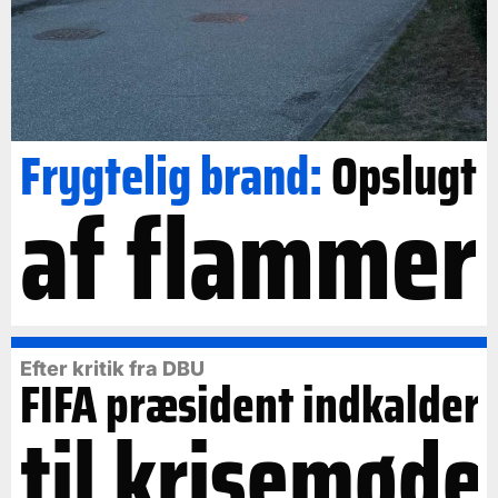
Frygtelig brand:
Opslugt
af flammer
Efter kritik fra DBU
FIFA præsident indkalder
til krisemøde