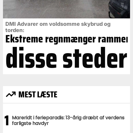
DMI Advarer om voldsomme skybrud og
torden:
Ekstreme regnmænger rammer
disse steder
MEST LÆSTE
1
Mareridt i ferieparadis: 13-årig dræbt af verdens
farligste havdyr