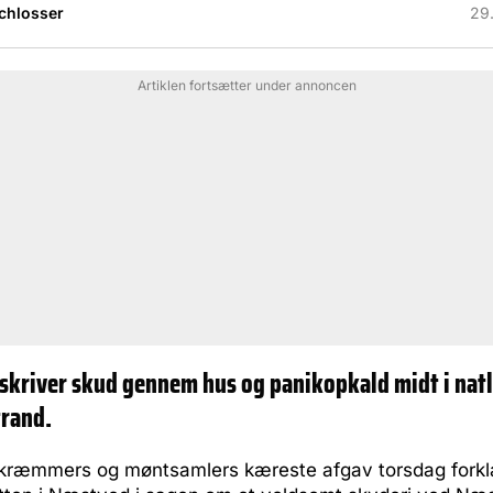
Schlosser
29.
Artiklen fortsætter under annoncen
skriver skud gennem hus og panikopkald midt i natl
rand.
 kræmmers og møntsamlers kæreste afgav torsdag forkl