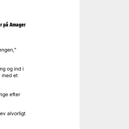
fer på Amager
engen,”
ng og ind i
t med et
inge efter
v alvorligt