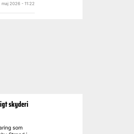
 maj 2026 - 11:22
igt skyderi
aring som