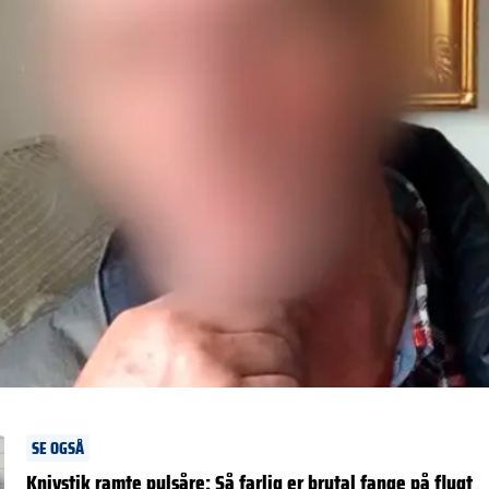
SE OGSÅ
Knivstik ramte pulsåre: Så farlig er brutal fange på flugt