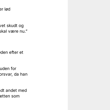
er lød
vet skudt og
skal være nu.”
den efter et
 uden for
forsvar, da han
andt andet med
retten som