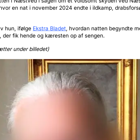
etten i Næstved i sagen om et voldsomt skyderi ved Næs
hvor en nat i november 2024 endte i ildkamp, drabsforsø
ev hun, ifølge
Ekstra Bladet
, hvordan natten begyndte m
, der fik hende og kæresten op af sengen.
ætter under billedet)