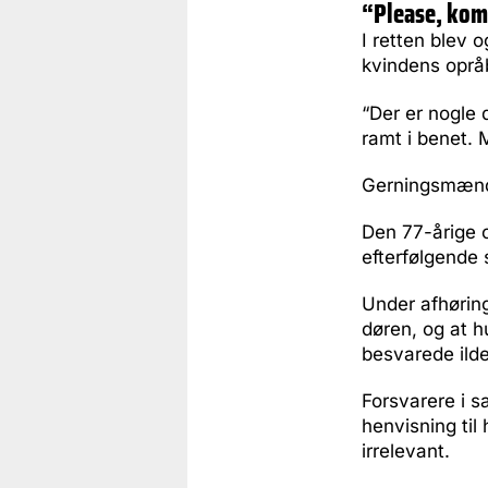
“Please, kom
I retten blev 
kvindens opråb
“Der er nogle 
ramt i benet.
Gerningsmænde
Den 77-årige o
efterfølgende
Under afhøring
døren, og at h
besvarede ild
Forsvarere i 
henvisning til
irrelevant.