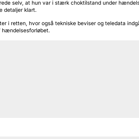
rede selv, at hun var i stærk choktilstand under hændel
e detaljer klart.
er i retten, hvor også tekniske beviser og teledata indgå
f hændelsesforløbet.