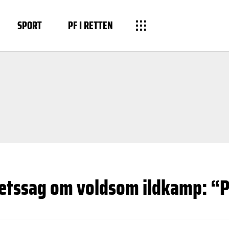
SPORT
PF I RETTEN
 retssag om voldsom ildkamp: “