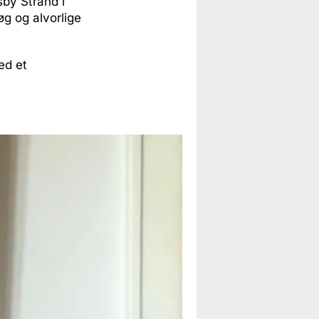
by Strand i
g og alvorlige
ed et