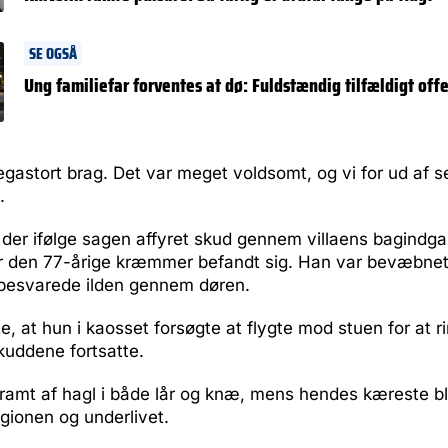
SE OGSÅ
Ung familiefar forventes at dø: Fuldstændig tilfældigt of
egastort brag. Det var meget voldsomt, og vi for ud af s
.
v der ifølge sagen affyret skud gennem villaens bagindga
r den 77-årige kræmmer befandt sig. Han var bevæbne
besvarede ilden gennem døren.
e, at hun i kaosset forsøgte at flygte mod stuen for at r
kuddene fortsatte.
ramt af hagl i både lår og knæ, mens hendes kæreste ble
gionen og underlivet.