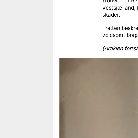
kronvidne i R
Vestsjælland, 
skader.
I retten beskr
voldsomt brag
(Artiklen forts