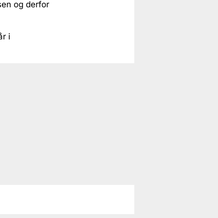
sen og derfor
r i