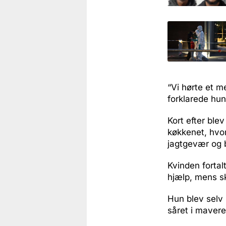
“Vi hørte et m
forklarede hun
Kort efter ble
køkkenet, hvo
jagtgevær og 
Kvinden fortalt
hjælp, mens s
Hun blev selv 
såret i mavere