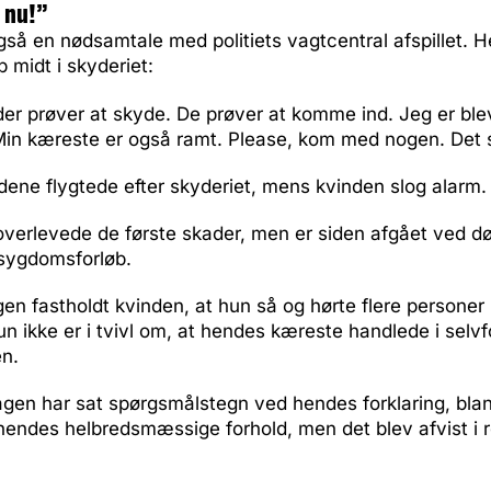
 nu!”
også en nødsamtale med politiets vagtcentral afspillet. H
 midt i skyderiet:
der prøver at skyde. De prøver at komme ind. Jeg er ble
 Min kæreste er også ramt. Please, kom med nogen. Det 
ne flygtede efter skyderiet, mens kvinden slog alarm.
verlevede de første skader, men er siden afgået ved dø
 sygdomsforløb.
en fastholdt kvinden, at hun så og hørte flere personer
un ikke er i tvivl om, at hendes kæreste handlede i selv
en.
sagen har sat spørgsmålstegn ved hendes forklaring, bl
 hendes helbredsmæssige forhold, men det blev afvist i 