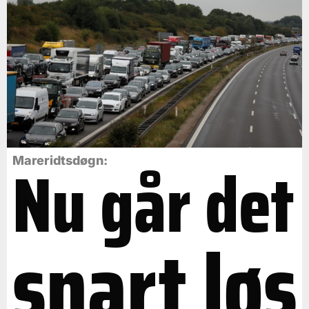
Nu går det
Mareridtsdøgn:
snart løs