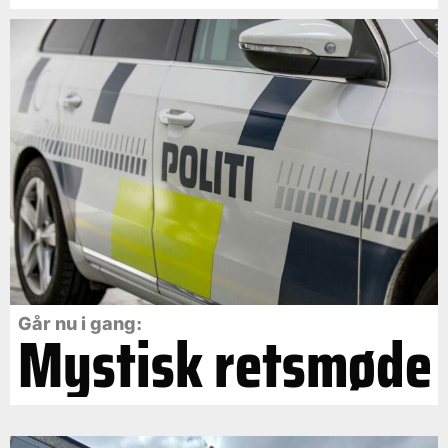
Går nu i gang:
Mystisk retsmøde