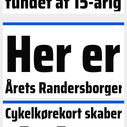
fundet af 15-årig
Her er
Årets Randersborger
Cykelkørekort skaber