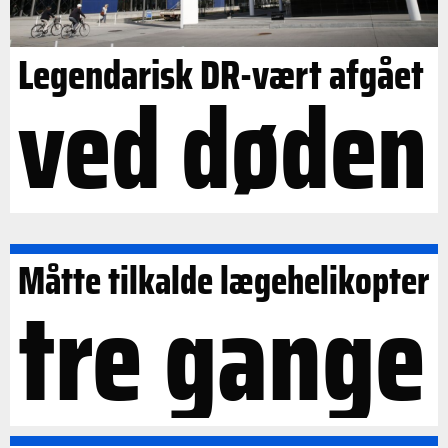
Legendarisk DR-vært afgået
ved døden
Måtte tilkalde lægehelikopter
tre gange