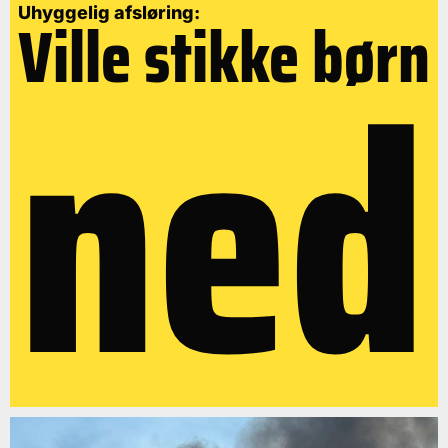
Uhyggelig afsløring:
Ville stikke børn
ned