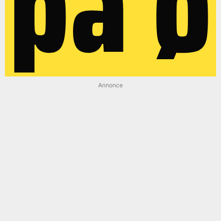
på ø
Annonce