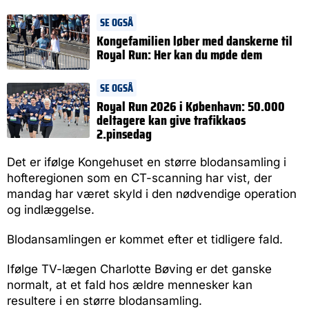
SE OGSÅ
Kongefamilien løber med danskerne til
Royal Run: Her kan du møde dem
SE OGSÅ
Royal Run 2026 i København: 50.000
deltagere kan give trafikkaos
2.pinsedag
Det er ifølge Kongehuset en større blodansamling i
hofteregionen som en CT-scanning har vist, der
mandag har været skyld i den nødvendige operation
og indlæggelse.
Blodansamlingen er kommet efter et tidligere fald.
Ifølge TV-lægen Charlotte Bøving er det ganske
normalt, at et fald hos ældre mennesker kan
resultere i en større blodansamling.