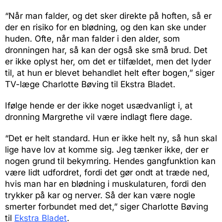
“Når man falder, og det sker direkte på hoften, så er
der en risiko for en blødning, og den kan ske under
huden. Ofte, når man falder i den alder, som
dronningen har, så kan der også ske små brud. Det
er ikke oplyst her, om det er tilfældet, men det lyder
til, at hun er blevet behandlet helt efter bogen,” siger
TV-læge Charlotte Bøving til Ekstra Bladet.
Ifølge hende er der ikke noget usædvanligt i, at
dronning Margrethe vil være indlagt flere dage.
“Det er helt standard. Hun er ikke helt ny, så hun skal
lige have lov at komme sig. Jeg tænker ikke, der er
nogen grund til bekymring. Hendes gangfunktion kan
være lidt udfordret, fordi det gør ondt at træde ned,
hvis man har en blødning i muskulaturen, fordi den
trykker på kar og nerver. Så der kan være nogle
smerter forbundet med det,” siger Charlotte Bøving
til
Ekstra Bladet
.