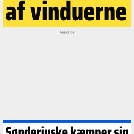
af vinduerne
Annonce
Sønderjyske kæmper sig