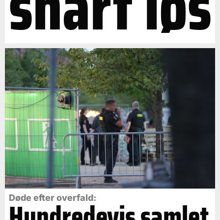
snart løs
Døde efter overfald:
Hundredevis samlet