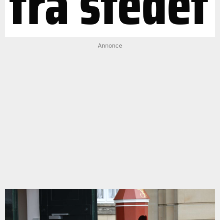
fra stedet
Annonce