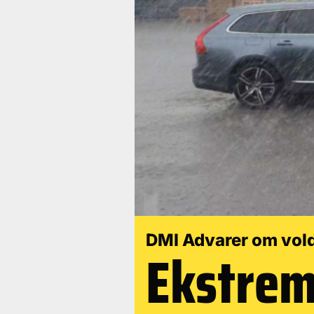
DMI Advarer om vol
Ekstre