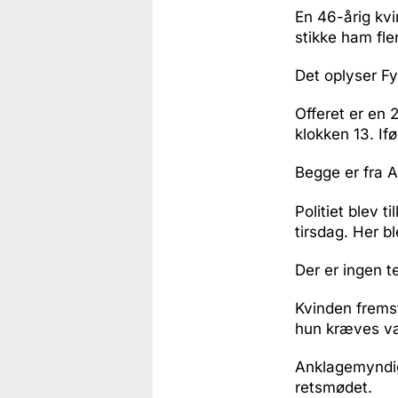
En 46-årig kvi
stikke ham fle
Det oplyser Fy
Offeret er en 2
klokken 13. If
Begge er fra
Politiet blev t
tirsdag. Her b
Der er ingen t
Kvinden fremst
hun kræves va
Anklagemyndig
retsmødet.