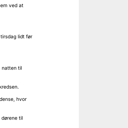
dlem ved at
tirsdag lidt før
 natten til
ikredsen.
Odense, hvor
dørene til