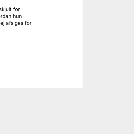
kjult for
ordan hun
ej afsiges for