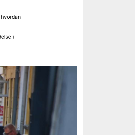
, hvordan
else i