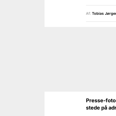
Af:
Tobias Jørge
Presse-fotos
stede på a