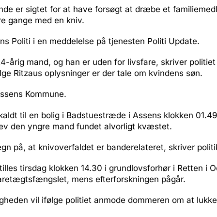
nde er sigtet for at have forsøgt at dræbe et familieme
re gange med en kniv.
ns Politi i en meddelelse på tjenesten Politi Update.
4-årig mand, og han er uden for livsfare, skriver politiet 
ølge Ritzaus oplysninger er der tale om kvindens søn.
 Assens Kommune.
ilkaldt til en bolig i Badstuestræde i Assens klokken 01.49
lev den yngre mand fundet alvorligt kvæstet.
egn på, at knivoverfaldet er banderelateret, skriver polit
illes tirsdag klokken 14.30 i grundlovsforhør i Retten i 
retægtsfængslet, mens efterforskningen pågår.
heden vil ifølge politiet anmode dommeren om at lukke 