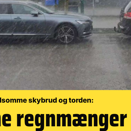
dsomme skybrud og torden:
me regnmænger