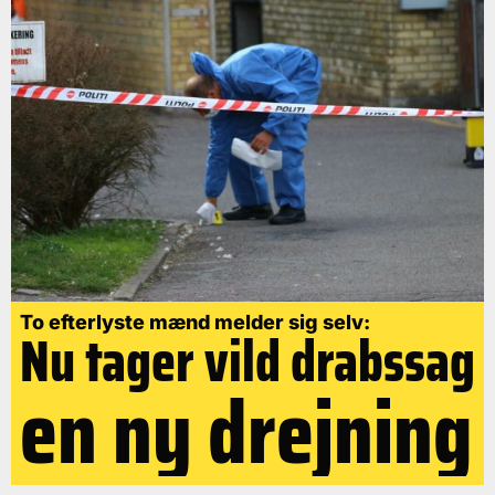
To efterlyste mænd melder sig selv:
Nu tager vild drabssag
en ny drejning