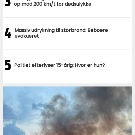
3
op mod 200 km/t før dødsulykke
4
Massiv udrykning til storbrand: Beboere
evakueret
5
Politiet efterlyser 15-årig: Hvor er hun?