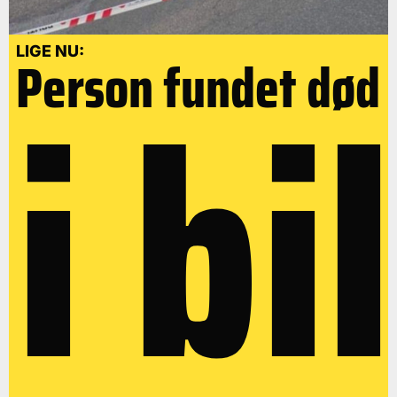
i bil
LIGE NU:
Person fundet død