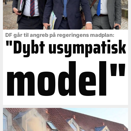
DF går til angreb på regeringens madplan:
"Dybt usympatisk
model"