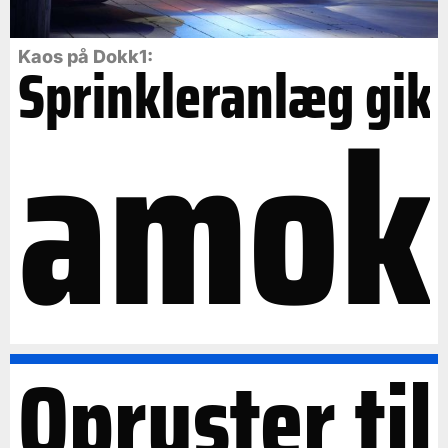
Kaos på Dokk1:
Sprinkleranlæg gik
amok
Opruster til