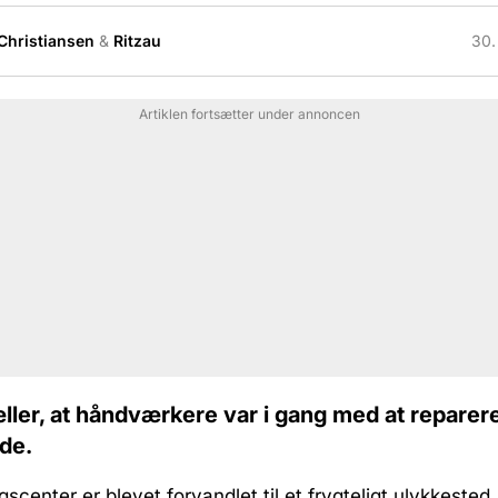
 Christiansen
&
Ritzau
30.
Artiklen fortsætter under annoncen
ller, at håndværkere var i gang med at reparere
de.
scenter er blevet forvandlet til et frygteligt ulykkested.