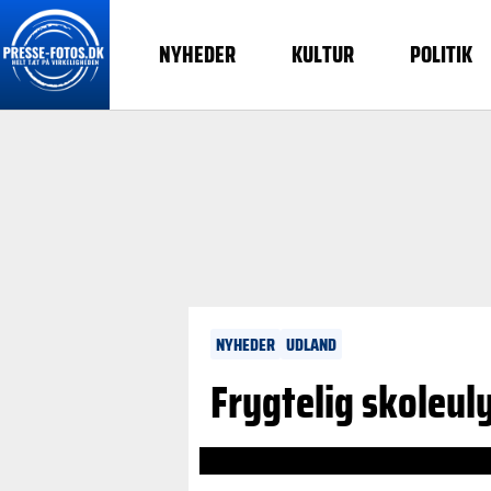
NYHEDER
KULTUR
POLITIK
NYHEDER
UDLAND
Frygtelig skoleul
see lessReply in thread