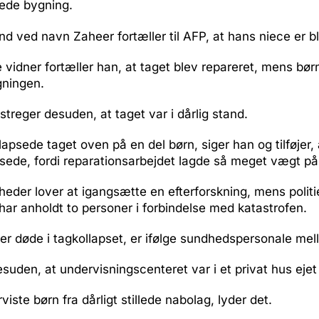
sede bygning.
d ved navn Zaheer fortæller til AFP, at hans niece er b
vidner fortæller han, at taget blev repareret, mens bør
gningen.
reger desuden, at taget var i dårlig stand.
llapsede taget oven på en del børn, siger han og tilføjer,
psede, fordi reparationsarbejdet lagde så meget vægt på
der lover at igangsætte en efterforskning, mens politi
 har anholdt to personer i forbindelse med katastrofen.
r døde i tagkollapset, er ifølge sundhedspersonale mell
suden, at undervisningscenteret var i et privat hus ejet 
iste børn fra dårligt stillede nabolag, lyder det.