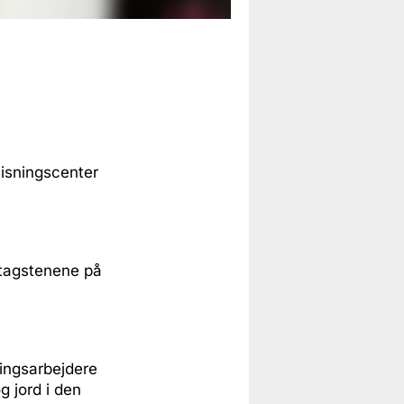
visningscenter
 tagstenene på
ingsarbejdere
 jord i den