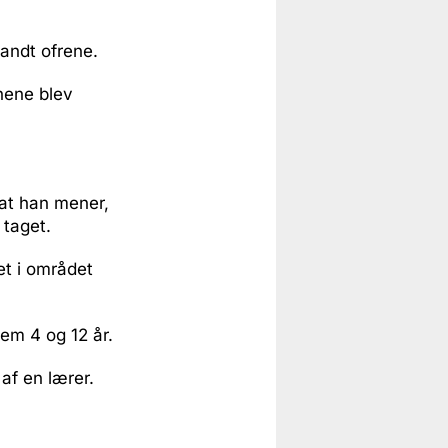
landt ofrene.
nene blev
 at han mener,
 taget.
et i området
em 4 og 12 år.
af en lærer.