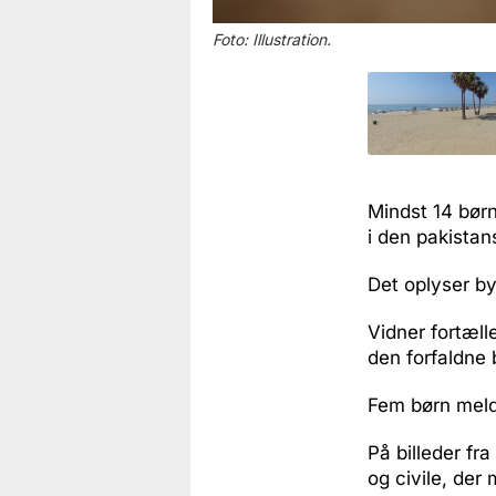
Foto: Illustration.
Mindst 14 børn
i den pakistan
Det oplyser b
Vidner fortæl
den forfaldne 
Fem børn meld
På billeder f
og civile, der