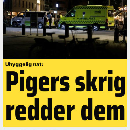
Pigers skrig
Uhyggelig nat:
redder dem