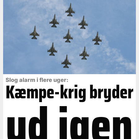
Slog alarm i flere uger:
Kæmpe-krig bryder
ud igen