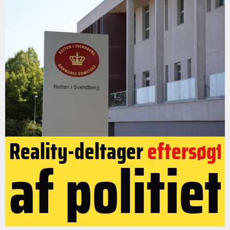
Reality-deltager
eftersøgt
af politiet