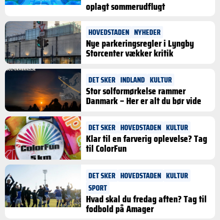
oplagt sommerudflugt
HOVEDSTADEN
NYHEDER
Nye parkeringsregler i Lyngby
Storcenter vækker kritik
DET SKER
INDLAND
KULTUR
Stor solformørkelse rammer
Danmark – Her er alt du bør vide
DET SKER
HOVEDSTADEN
KULTUR
Klar til en farverig oplevelse? Tag
til ColorFun
DET SKER
HOVEDSTADEN
KULTUR
SPORT
Hvad skal du fredag aften? Tag til
fodbold på Amager