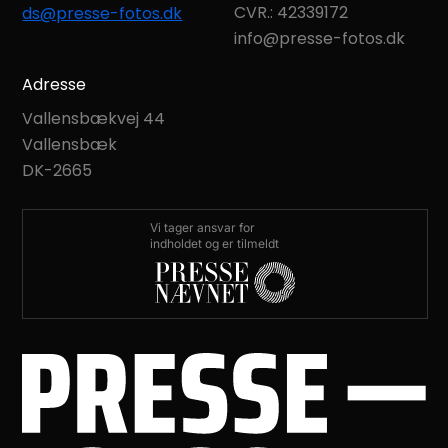
CVR.: 42339172
ds@presse-fotos.dk
info@presse-fotos.dk
Adresse
Vallensbækvej 44
Vallensbæk
DK-2665
Vi tager ansvar for
indholdet og er tilmeldt