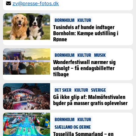
zv@presse-fotos.dk
BORNHOLM
KULTUR
Tusindvis af hunde indtager
Bornholm: Kæmpe udstilling i
Rønne
BORNHOLM
KULTUR
MUSIK
Wonderfestiwall nærmer sig
udsolgt – få endagsbilletter
tilbage
DET SKER
KULTUR
SVERIGE
Gå ikke glip af: Malmöfestivalen
byder på masser gratis oplevelser
BORNHOLM
KULTUR
SJÆLLAND OG ØERNE
Tosselilla Sommarland – en