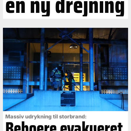
en ny drejning
Massiv udrykning til storbrand:
Beboere evakueret