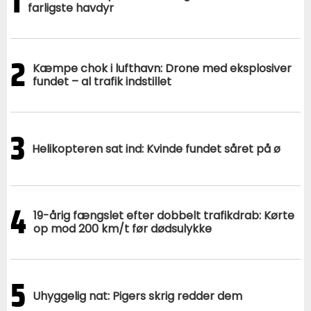
1
farligste havdyr
2
Kæmpe chok i lufthavn: Drone med eksplosiver
fundet – al trafik indstillet
3
Helikopteren sat ind: Kvinde fundet såret på ø
4
19-årig fængslet efter dobbelt trafikdrab: Kørte
op mod 200 km/t før dødsulykke
5
Uhyggelig nat: Pigers skrig redder dem