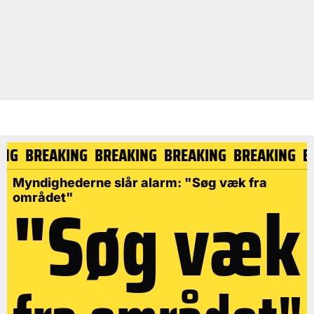
NG
BREAKING
BREAKING
BREAKING
BREAKING
BR
Myndighederne slår alarm: "Søg væk fra
"Søg væk
området"