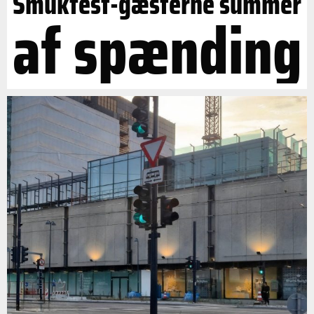
Smukfest-gæsterne summer
af spænding