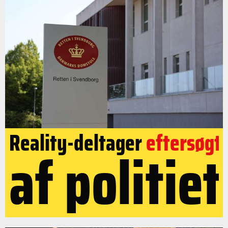
Reality-deltager
eftersøgt
af politiet