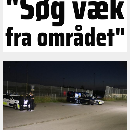
"Søg væk
fra området"