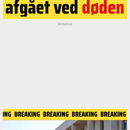
afgået ved
døden
Annonce
AKING
BREAKING
BREAKING
BREAKING
BREAKING