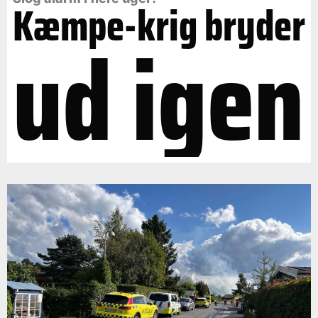
Kæmpe-krig bryder
ud igen