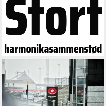
Stort
harmonikasammenstød