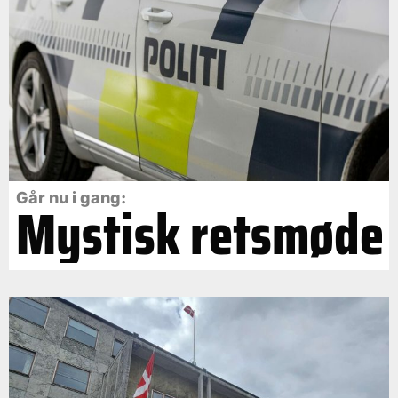
Går nu i gang:
Mystisk retsmøde