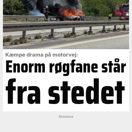
Kæmpe drama på motorvej:
Enorm røgfane står
fra stedet
Annonce