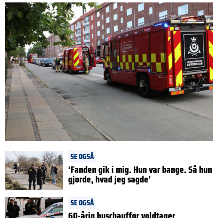
SE OGSÅ
‘Fanden gik i mig. Hun var bange. Så hun
gjorde, hvad jeg sagde’
SE OGSÅ
60-årig buschauffør voldtager