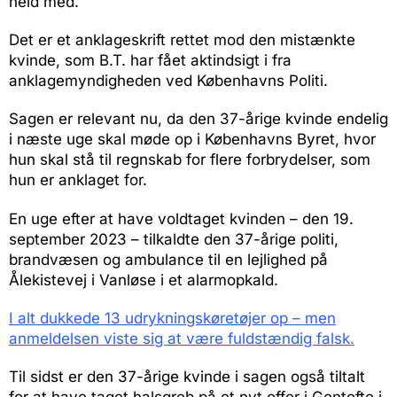
held med.
Det er et anklageskrift rettet mod den mistænkte
kvinde, som B.T. har fået aktindsigt i fra
anklagemyndigheden ved Københavns Politi.
Sagen er relevant nu, da den 37-årige kvinde endelig
i næste uge skal møde op i Københavns Byret, hvor
hun skal stå til regnskab for flere forbrydelser, som
hun er anklaget for.
En uge efter at have voldtaget kvinden – den 19.
september 2023 – tilkaldte den 37-årige politi,
brandvæsen og ambulance til en lejlighed på
Ålekistevej i Vanløse i et alarmopkald.
I alt dukkede 13 udrykningskøretøjer op – men
anmeldelsen viste sig at være fuldstændig falsk.
Til sidst er den 37-årige kvinde i sagen også tiltalt