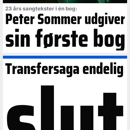
23 års sangtekster i én bog:
Peter Sommer udgiver
sin første bog
slut
Transfersaga endelig