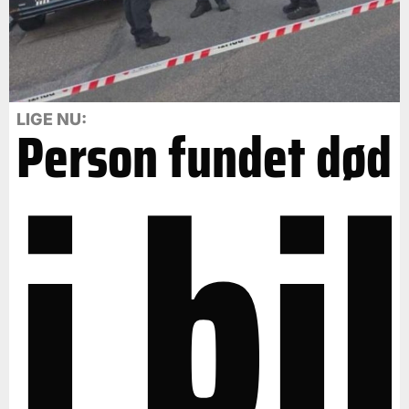
i bil
LIGE NU:
Person fundet død