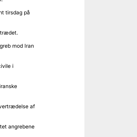
t tirsdag på
strædet.
greb mod Iran
vile i
 iranske
vertrædelse af
ettet angrebene