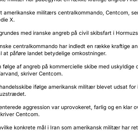
et amerikanske militærs centralkommando, Centcom, sen
die X.
rundes med iranske angreb på civil skibsfart i Hormuz
nske centralkommando har indledt en række kraftige an
 at påføre landet betydelige omkostninger.
 følge af angreb på kommercielle skibe med uskyldige ci
 farvand, skriver Centcom.
 handelsskibe ifølge amerikansk militær blevet udsat for
uzstrædet.
nterede aggression var uprovokeret, farlig og en klar o
skriver Centcom.
 hvilke konkrete mål i Iran som amerikansk militær har r