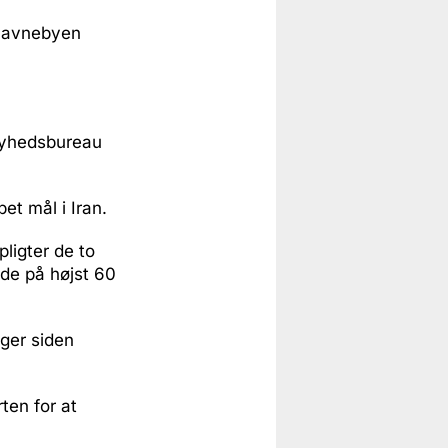
i havnebyen
 nyhedsbureau
et mål i Iran.
pligter de to
ode på højst 60
ger siden
ten for at