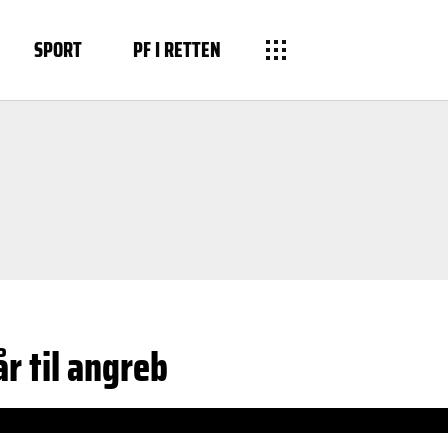
SPORT
PF I RETTEN
r til angreb
o/videos/video_short_info/2724548