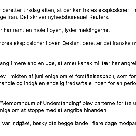
 beretter tirsdag aften, at der kan høres eksplosioner 
dlige Iran. Det skriver nyhedsbureauet Reuters.
er har ramt en mole i byen, lyder meldingerne.
høres eksplosioner i byen Qeshm, beretter det iranske
gang i mere end en uge, at amerikansk militær har angreb
ev i midten af juni enige om et forståelsespapir, som for
orhandle og indgå en endelig fredsaftale inden for en peri
 “Memorandum of Understanding” blev parterne for tre u
enige om at stoppe med at angribe hinanden.
en var indgået, beskyldte begge lande i flere dage modpar