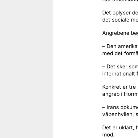
Det oplyser d
det sociale me
Angrebene beg
– Den amerika
med det formål
– Det sker som
internationalt
Konkret er tre
angreb i Horm
– Irans dokume
våbenhvilen, 
Det er uklart,
mod.