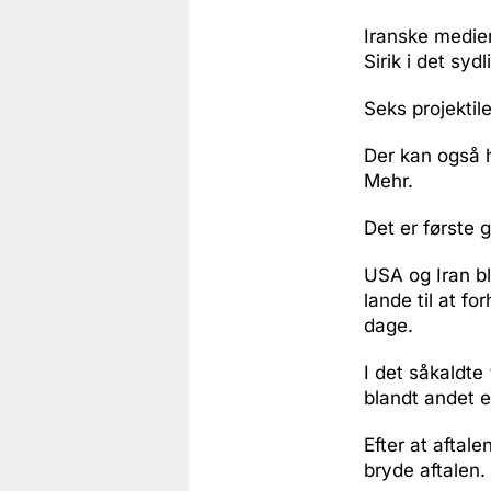
Iranske medier
Sirik i det sy
Seks projektil
Der kan også 
Mehr.
Det er første 
USA og Iran bl
lande til at f
dage.
I det såkaldte
blandt andet 
Efter at aftal
bryde aftalen.