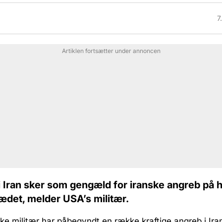
7
Artiklen fortsætter under annoncen
 Iran sker som gengæld for iranske angreb på 
ædet, melder USA’s militær.
e militær har påbegyndt en række kraftige angreb i Ira