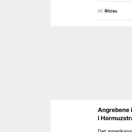
Af:
Ritzau
Angrebene i
i Hormuzstr
Det amerikansk